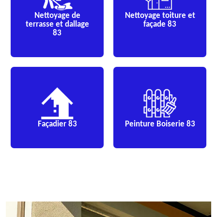
Nettoyage de
Nettoyage toiture et
terrasse et dallage
façade 83
83
Façadier 83
Peinture Boiserie 83