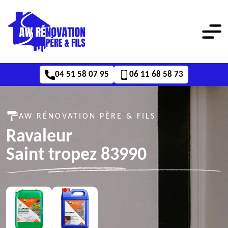
04 51 58 07 95
06 11 68 58 73
AW RÉNOVATION PÈRE & FILS
Ravaleur
Saint tropez 83990