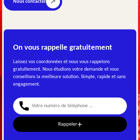
Nous contacter
On vous rappelle gratuitement
Laissez vos coordonnées et nous vous rappelons
gratuitement. Nous étudions votre demande et vous
conseillons la meilleure solution. Simple, rapide et sans
engagement.
Rappeler