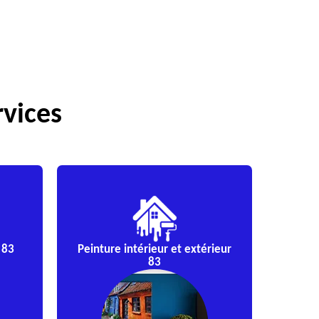
rvices
 83
Peinture intérieur et extérieur
83