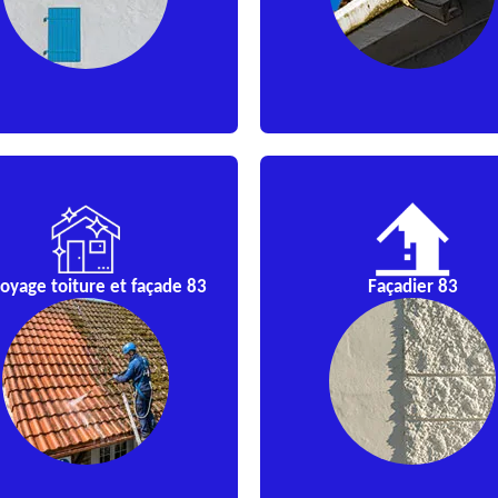
oyage toiture et façade 83
Façadier 83