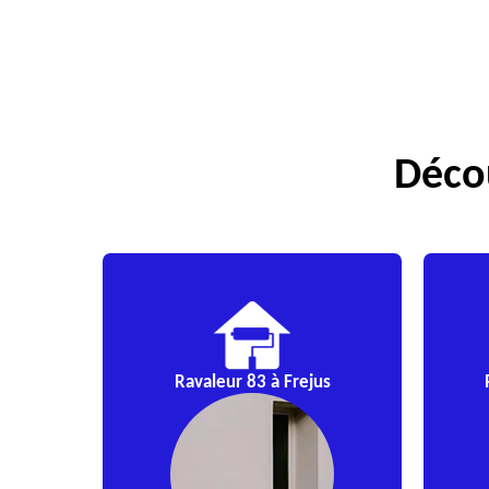
Décou
Ravaleur 83 à Frejus