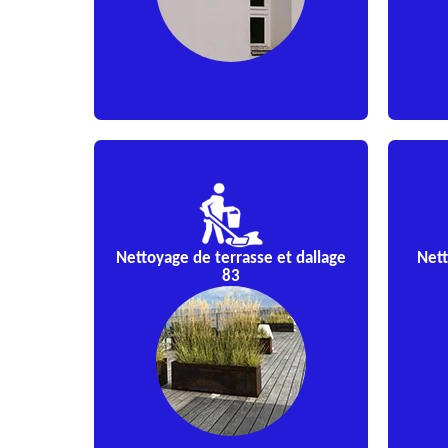
Nettoyage de terrasse et dallage
Nett
83