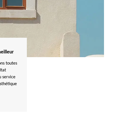
eilleur
ons toutes
ltat
u service
esthétique