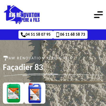
04 51 58 07 95
06 11 68 58 73
AW RÉNOVATION PÈRE & FILS
Façadier 83