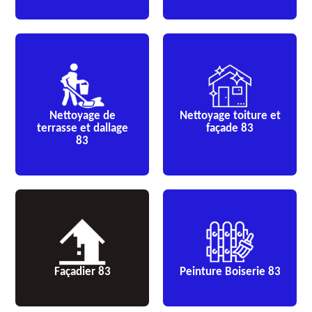
Nettoyage de
Nettoyage toiture et
terrasse et dallage
façade 83
83
Façadier 83
Peinture Boiserie 83