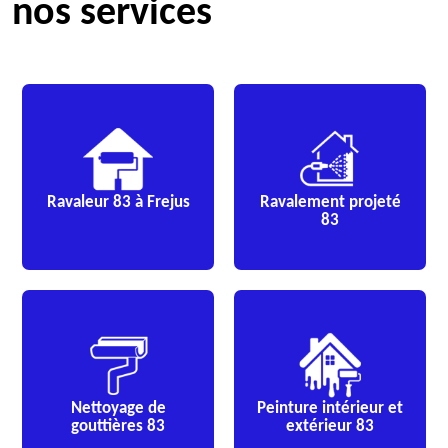
nos services
Ravaleur 83 à Frejus
Ravalement projeté
83
Nettoyage de
Peinture intérieur et
gouttières 83
extérieur 83