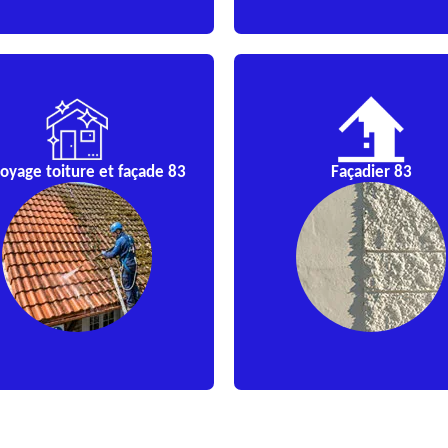
oyage toiture et façade 83
Façadier 83