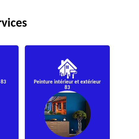
rvices
 83
Peinture intérieur et extérieur
83