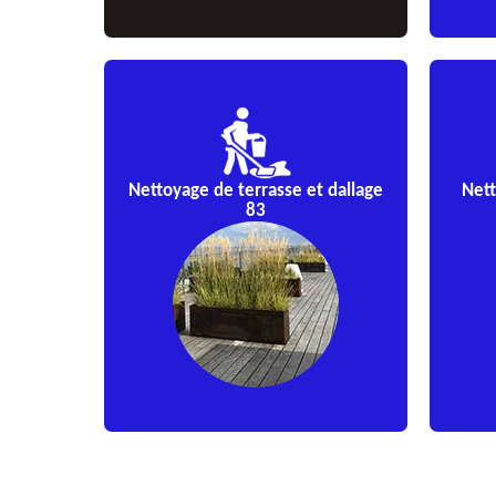
Nettoyage de terrasse et dallage
Nett
83