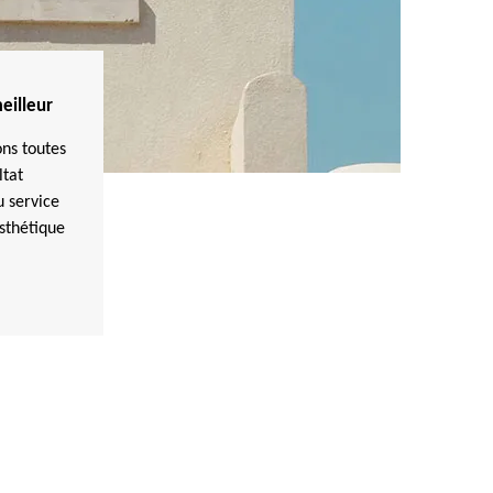
eilleur
ons toutes
ltat
u service
esthétique