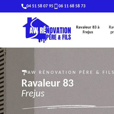
04 51 58 07 95
06 11 68 58 73
Ravaleur 83 à
Ra
Frejus
pr
AW RÉNOVATION PÈRE & FIL
Ravaleur 83
Frejus