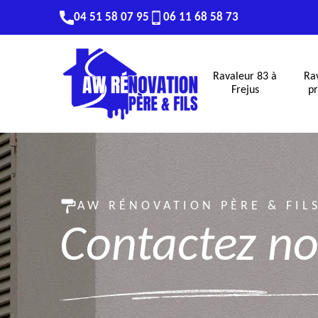
04 51 58 07 95
06 11 68 58 73
Ravaleur 83 à
Ra
Frejus
pr
AW RÉNOVATION PÈRE & FIL
Contactez n