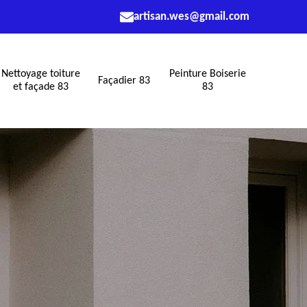
artisan.wes@gmail.com
Nettoyage toiture
Peinture Boiserie
Façadier 83
et façade 83
83